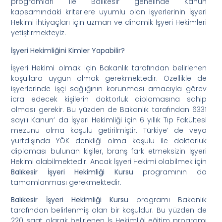
programları ile Balıkesir genelinde Kanun
kapsamındaki kriterlere uyumlu olan işyerlerinin İşyeri
Hekimi ihtiyaçları için uzman ve dinamik İşyeri Hekimleri
yetiştirmekteyiz.
İşyeri Hekimliğini Kimler Yapabilir?
İşyeri Hekimi olmak için Bakanlık tarafından belirlenen
koşullara uygun olmak gerekmektedir. Özellikle de
işyerlerinde işçi sağlığının korunması amacıyla görev
icra edecek kişilerin doktorluk diplomasına sahip
olması gerekir. Bu yüzden de Bakanlık tarafından 6331
sayılı Kanun’ da İşyeri Hekimliği için 6 yıllık Tıp Fakültesi
mezunu olma koşulu getirilmiştir. Türkiye’ de veya
yurtdışında YÖK denkliği olma koşulu ile doktorluk
diploması bulunan kişiler, branş fark etmeksizin İşyeri
Hekimi olabilmektedir. Ancak İşyeri Hekimi olabilmek için
Balıkesir İşyeri Hekimliği Kursu
programının da
tamamlanması gerekmektedir.
Balıkesir İşyeri Hekimliği Kursu
programı Bakanlık
tarafından belirlenmiş olan bir koşuldur. Bu yüzden de
220 saat olarak belirlenen İş Hekimliği eğitim programı