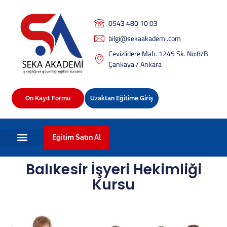
0543 480 10 03
bilgi@sekaakademi.com
Cevizlidere Mah. 1245 Sk. No:8/B
Çankaya / Ankara
Ön Kayıt Formu
Uzaktan Eğitime Giriş
Eğitim Satın Al
Balıkesir İşyeri Hekimliği
Kursu