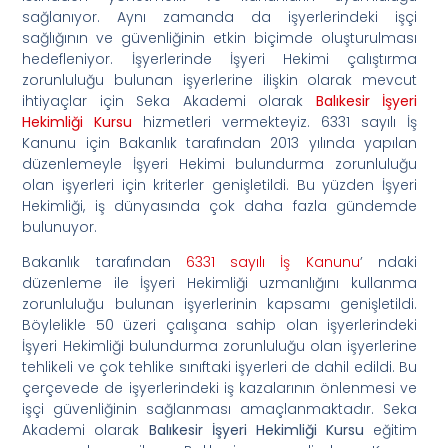
sağlanıyor. Aynı zamanda da işyerlerindeki işçi
sağlığının ve güvenliğinin etkin biçimde oluşturulması
hedefleniyor. İşyerlerinde İşyeri Hekimi çalıştırma
zorunluluğu bulunan işyerlerine ilişkin olarak mevcut
ihtiyaçlar için Seka Akademi olarak
Balıkesir İşyeri
Hekimliği Kursu
hizmetleri vermekteyiz. 6331 sayılı İş
Kanunu için Bakanlık tarafından 2013 yılında yapılan
düzenlemeyle İşyeri Hekimi bulundurma zorunluluğu
olan işyerleri için kriterler genişletildi. Bu yüzden İşyeri
Hekimliği, iş dünyasında çok daha fazla gündemde
bulunuyor.
Bakanlık tarafından
6331 sayılı İş Kanunu
’ ndaki
düzenleme ile İşyeri Hekimliği uzmanlığını kullanma
zorunluluğu bulunan işyerlerinin kapsamı genişletildi.
Böylelikle 50 üzeri çalışana sahip olan işyerlerindeki
İşyeri Hekimliği bulundurma zorunluluğu olan işyerlerine
tehlikeli ve çok tehlike sınıftaki işyerleri de dahil edildi. Bu
çerçevede de işyerlerindeki iş kazalarının önlenmesi ve
işçi güvenliğinin sağlanması amaçlanmaktadır. Seka
Akademi olarak
Balıkesir İşyeri Hekimliği Kursu
eğitim