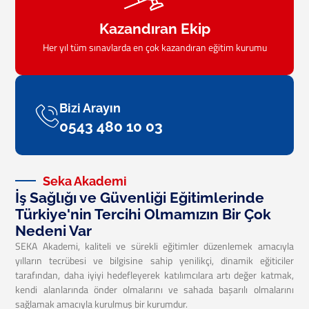
Kazandıran Ekip
Her yıl tüm sınavlarda en çok kazandıran eğitim kurumu
Bizi Arayın
0543 480 10 03
Seka Akademi
İş Sağlığı ve Güvenliği Eğitimlerinde
Türkiye'nin Tercihi Olmamızın Bir Çok
Nedeni Var
SEKA Akademi, kaliteli ve sürekli eğitimler düzenlemek amacıyla
yılların tecrübesi ve bilgisine sahip yenilikçi, dinamik eğiticiler
tarafından, daha iyiyi hedefleyerek katılımcılara artı değer katmak,
kendi alanlarında önder olmalarını ve sahada başarılı olmalarını
sağlamak amacıyla kurulmuş bir kurumdur.