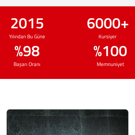
2015
6000
+
Yılından Bu Güne
Kursiyer
%
98
%
100
Başarı Oranı
Memnuniyet