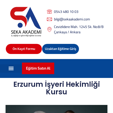
0543 480 10 03
bilgi@sekaakademi.com
Cevizlidere Mah. 1245 Sk. No:8/B
Çankaya / Ankara
Ön Kayıt Formu
Uzaktan Eğitime Giriş
Eğitim Satın Al
Erzurum İşyeri Hekimliği
Kursu