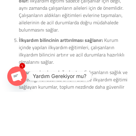
olur:
İlkyardım eğitimi sadece çalışanlar için değil,
aynı zamanda çalışanların aileleri için de önemlidir.
Çalışanların aldıkları eğitimleri evlerine taşımaları,
ailelerinin de acil durumlarda doğru müdahalede
bulunmasını sağlar.
İlkyardım bilincinin arttırılması sağlanır:
Kurum
içinde yapılan ilkyardım eğitimleri, çalışanların
ilkyardım bilincini artırır ve acil durumlara hazırlıklı
olmalarını sağlar.
1
Kurumun imajı ve değeri artar:
Çalışanların sağlık ve
Yardım Gerekiyor mu?
güvenliği konusunda önlem alan ve ilkyardım eğitimi
sağlayan kurumlar, toplum nezdinde daha güvenilir
Open chaty
ve değerli olarak algılanır.
İlkyardım eğitimi
, kurumların halkla ilişkiler (PR)
faaliyetlerine de olumlu yönde katkı sağlar. Kurumun,
çalışanların ve toplumun sağlık ve güvenliğine verdiği
önemi göstererek pozitif bir imaj oluşturur. Bu da
kurumun toplum nezdindeki itibarını artırır ve olumlu bir