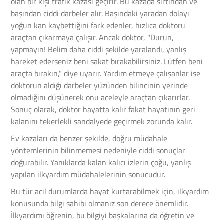
olan bir kişi trafik kazası geçirir. Bu kazada sırtından ve
başından ciddi darbeler alır. Başındaki yaradan dolayı
yoğun kan kaybettiğini fark edenler, hızlıca doktoru
araçtan çıkarmaya çalışır. Ancak doktor, "Durun,
yapmayın! Belim daha ciddi şekilde yaralandı, yanlış
hareket ederseniz beni sakat bırakabilirsiniz. Lütfen beni
araçta bırakın," diye uyarır. Yardım etmeye çalışanlar ise
doktorun aldığı darbeler yüzünden bilincinin yerinde
olmadığını düşünerek onu aceleyle araçtan çıkarırlar.
Sonuç olarak, doktor hayatta kalır fakat hayatının geri
kalanını tekerlekli sandalyede geçirmek zorunda kalır.
Ev kazaları da benzer şekilde, doğru müdahale
yöntemlerinin bilinmemesi nedeniyle ciddi sonuçlar
doğurabilir. Yanıklarda kalan kalıcı izlerin çoğu, yanlış
yapılan ilkyardım müdahalelerinin sonucudur.
Bu tür acil durumlarda hayat kurtarabilmek için, ilkyardım
konusunda bilgi sahibi olmanız son derece önemlidir.
İlkyardımı öğrenin, bu bilgiyi başkalarına da öğretin ve