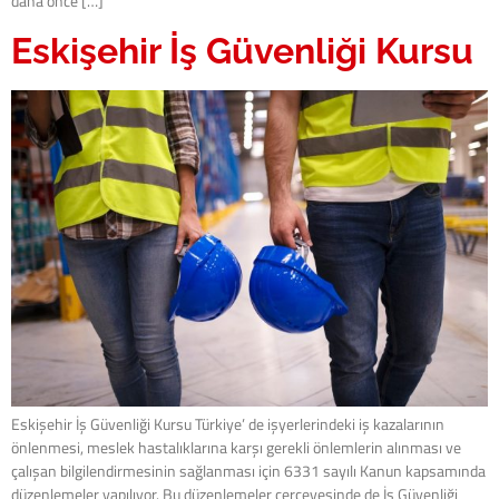
daha önce […]
Eskişehir İş Güvenliği Kursu
Eskişehir İş Güvenliği Kursu Türkiye’ de işyerlerindeki iş kazalarının
önlenmesi, meslek hastalıklarına karşı gerekli önlemlerin alınması ve
çalışan bilgilendirmesinin sağlanması için 6331 sayılı Kanun kapsamında
düzenlemeler yapılıyor. Bu düzenlemeler çerçevesinde de İş Güvenliği