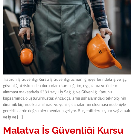
Trabzon İş Güvenliği Kursu İş Güvenliği uzmanlığı işyerlerindeki iş ve işçi
güvenliğini riske eden durumlara karşı eğitim, uygulama ve önlem
alınması maksadıyla 6331 sayılı İş Sağlığı ve Güvenliği Kanunu
kapsamında oluşturulmuştur. Ancak çalışma sahalarındaki teknolojinin
dinamik biçimde kullanılması ve yeni iş sahalarının oluşması nedeniyle
gerekliliklerde değişimler meydana geliyor. Bu yeniliklere uyum sağlamak
ve iş ve […]
Malatya İş Güvenliği Kursu