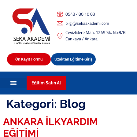
0543 480 10 03
bilgi@sekaakademi.com
Cevizlidere Mah. 1245 Sk. No:8/B
Çankaya / Ankara
Ön Kayıt Formu
Uzaktan Eğitime Giriş
Eğitim Satın Al
Kategori:
Blog
ANKARA İLKYARDIM
EĞİTİMİ