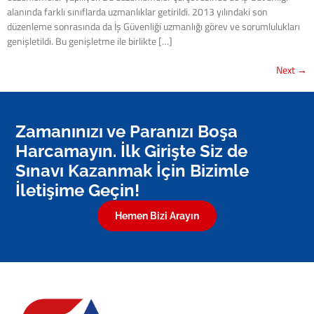
alanında farklı sınıflarda uzmanlıklar getirildi. 2013 yılındaki son
düzenleme sonrasında da İş Güvenliği uzmanlığı görev ve sorumlulukları
genişletildi. Bu genişletme ile birlikte […]
Next
→
Zamanınızı ve Paranızı Boşa
Harcamayın. İlk Girişte Siz de
Sınavı Kazanmak İçin Bizimle
İletişime Geçin!
Hemen Bizi Arayın